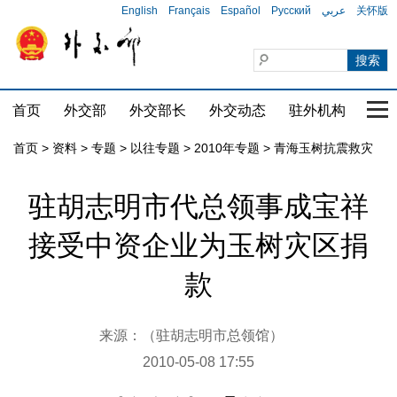
English
Français
Español
Русский
عربي
关怀版
首页
外交部
外交部长
外交动态
驻外机构
国家
首页
>
资料
>
专题
>
以往专题
>
2010年专题
>
青海玉树抗震救灾
驻胡志明市代总领事成宝祥
接受中资企业为玉树灾区捐
款
来源：（驻胡志明市总领馆）
2010-05-08 17:55