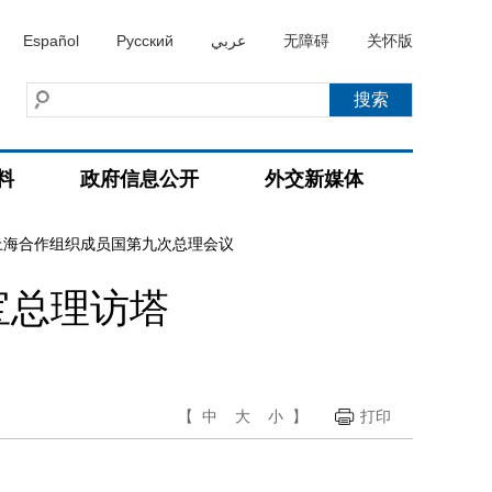
Español
Русский
عربي
无障碍
关怀版
料
政府信息公开
外交新媒体
上海合作组织成员国第九次总理会议
宝总理访塔
【
中
大
小
】
打印