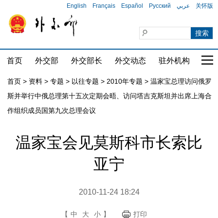
English
Français
Español
Русский
عربي
关怀版
首页
外交部
外交部长
外交动态
驻外机构
国家
首页
>
资料
>
专题
>
以往专题
>
2010年专题
>
温家宝总理访问俄罗
斯并举行中俄总理第十五次定期会晤、访问塔吉克斯坦并出席上海合
作组织成员国第九次总理会议
温家宝会见莫斯科市长索比
亚宁
2010-11-24 18:24
【
中
大
小
】
打印