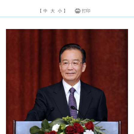
【
中
大
小
】
打印