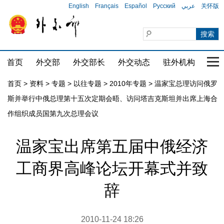
English
Français
Español
Русский
عربي
关怀版
首页
外交部
外交部长
外交动态
驻外机构
国家
首页
>
资料
>
专题
>
以往专题
>
2010年专题
>
温家宝总理访问俄罗
斯并举行中俄总理第十五次定期会晤、访问塔吉克斯坦并出席上海合
作组织成员国第九次总理会议
温家宝出席第五届中俄经济
工商界高峰论坛开幕式并致
辞
2010-11-24 18:26