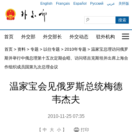
English
Français
Español
Русский
عربي
关怀版
首页
外交部
外交部长
外交动态
驻外机构
国家
首页
>
资料
>
专题
>
以往专题
>
2010年专题
>
温家宝总理访问俄罗
斯并举行中俄总理第十五次定期会晤、访问塔吉克斯坦并出席上海合
作组织成员国第九次总理会议
温家宝会见俄罗斯总统梅德
韦杰夫
2010-11-25 07:35
【
中
大
小
】
打印