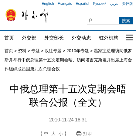
English
Français
Español
Русский
عربي
关怀版
首页
外交部
外交部长
外交动态
驻外机构
国家
首页
>
资料
>
专题
>
以往专题
>
2010年专题
>
温家宝总理访问俄罗
斯并举行中俄总理第十五次定期会晤、访问塔吉克斯坦并出席上海合
作组织成员国第九次总理会议
中俄总理第十五次定期会晤
联合公报（全文）
2010-11-24 18:31
【
中
大
小
】
打印