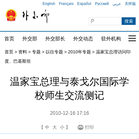
English
Français
Español
Русский
عربي
关怀版
首页
外交部
外交部长
外交动态
驻外机构
国家
首页
>
资料
>
专题
>
以往专题
>
2010年专题
>
温家宝总理访问印
度、巴基斯坦
温家宝总理与泰戈尔国际学
校师生交流侧记
2010-12-16 17:16
【
中
大
小
】
打印