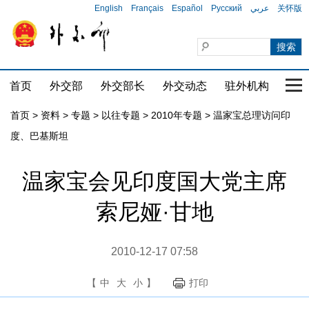
English
Français
Español
Русский
عربي
关怀版
首页
外交部
外交部长
外交动态
驻外机构
国家
首页
>
资料
>
专题
>
以往专题
>
2010年专题
>
温家宝总理访问印
度、巴基斯坦
温家宝会见印度国大党主席
索尼娅·甘地
2010-12-17 07:58
【
中
大
小
】
打印