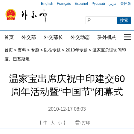
English
Français
Español
Русский
عربي
关怀版
首页
外交部
外交部长
外交动态
驻外机构
国家
首页
>
资料
>
专题
>
以往专题
>
2010年专题
>
温家宝总理访问印
度、巴基斯坦
温家宝出席庆祝中印建交60
周年活动暨“中国节”闭幕式
2010-12-17 08:03
【
中
大
小
】
打印