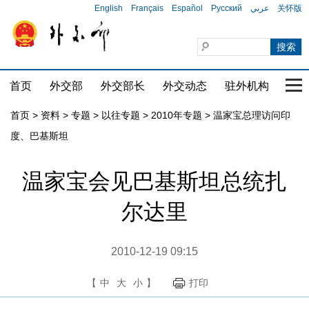
English
Français
Español
Русский
عربي
关怀版
首页
外交部
外交部长
外交动态
驻外机构
国家
首页
>
资料
>
专题
>
以往专题
>
2010年专题
>
温家宝总理访问印
度、巴基斯坦
温家宝会见巴基斯坦总统扎
尔达里
2010-12-19 09:15
【
中
大
小
】
打印