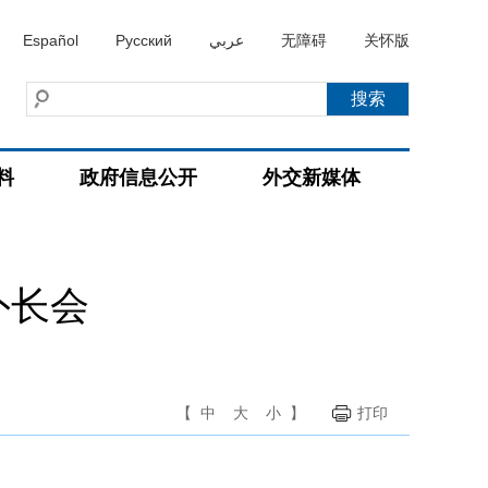
Español
Русский
عربي
无障碍
关怀版
料
政府信息公开
外交新媒体
外长会
【
中
大
小
】
打印