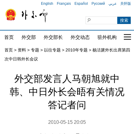
English
Français
Español
Русский
عربي
关怀版
首页
外交部
外交部长
外交动态
驻外机构
国家
首页
>
资料
>
专题
>
以往专题
>
2010年专题
>
杨洁篪外长出席第四
次中日韩外长会议
外交部发言人马朝旭就中
韩、中日外长会晤有关情况
答记者问
2010-05-15 20:05