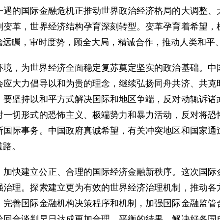
一遇的国际金融危机正推动世界政治经济格局的大调整、
刻变革，世界经济结构孕育深刻转型。变革孕育着希望，
瞻远瞩，审时度势，顾全大局，精诚合作，推动人类和平
，为世界经济全面稳定复苏奠定坚实的政治基础。中国
会应大力倡导以和为贵的理念，继续弘扬同舟共济、共克
；要坚持以和平方式解决国际和地区争端，反对动辄诉诸
对一切形式的恐怖主义、极端势力和暴力活动，反对将恐
断国际事务。中国政府真诚希望，有关冲突地区和国家通
道路。
快建立公正、合理的国际经济金融新秩序。这次国际金
强治理。探索建立更为有效的世界经济治理机制，推动各
，完善国际金融机构决策程序和机制，加强国际金融监管
哈回合谈判早日达成更加合理、平衡的结果。解决好各国