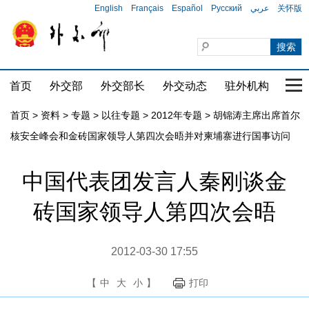
English
Français
Español
Русский
عربي
关怀版
首页
外交部
外交部长
外交动态
驻外机构
国家
首页
>
资料
>
专题
>
以往专题
>
2012年专题
>
胡锦涛主席出席首尔
核安全峰会和金砖国家领导人第四次会晤并对柬埔寨进行国事访问
中国代表团发言人秦刚谈金
砖国家领导人第四次会晤
2012-03-30 17:55
【
中
大
小
】
打印