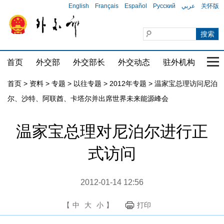
English
Français
Español
Русский
عربي
关怀版
首页
外交部
外交部长
外交动态
驻外机构
国家
首页
>
资料
>
专题
>
以往专题
>
2012年专题
>
温家宝总理访问尼泊
尔、沙特、阿联酋、卡塔尔并出席世界未来能源峰会
温家宝总理对尼泊尔进行正
式访问
2012-01-14 12:56
【
中
大
小
】
打印