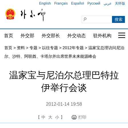
English
Français
Español
Русский
عربي
关怀版
首页
外交部
外交部长
外交动态
驻外机构
国家
首页
>
资料
>
专题
>
以往专题
>
2012年专题
>
温家宝总理访问尼泊
尔、沙特、阿联酋、卡塔尔并出席世界未来能源峰会
温家宝与尼泊尔总理巴特拉
伊举行会谈
2012-01-14 19:58
【
中
大
小
】
打印