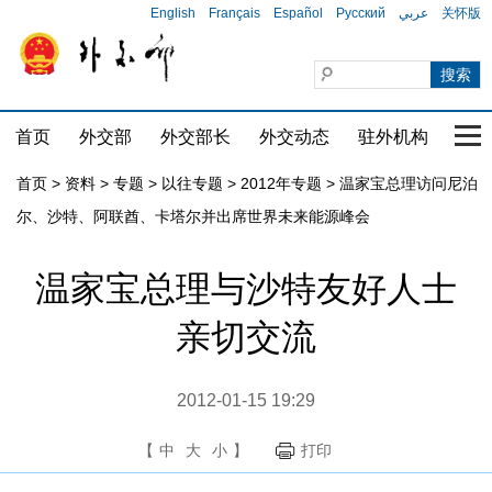
English
Français
Español
Русский
عربي
关怀版
首页
外交部
外交部长
外交动态
驻外机构
国家
首页
>
资料
>
专题
>
以往专题
>
2012年专题
>
温家宝总理访问尼泊
尔、沙特、阿联酋、卡塔尔并出席世界未来能源峰会
温家宝总理与沙特友好人士
亲切交流
2012-01-15 19:29
【
中
大
小
】
打印