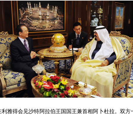
宝在利雅得会见沙特阿拉伯王国国王兼首相阿卜杜拉。双方