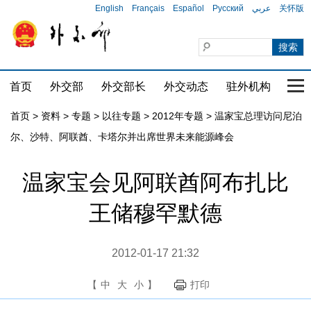
English
Français
Español
Русский
عربي
关怀版
首页
外交部
外交部长
外交动态
驻外机构
国家
首页
>
资料
>
专题
>
以往专题
>
2012年专题
>
温家宝总理访问尼泊
尔、沙特、阿联酋、卡塔尔并出席世界未来能源峰会
温家宝会见阿联酋阿布扎比
王储穆罕默德
2012-01-17 21:32
【
中
大
小
】
打印