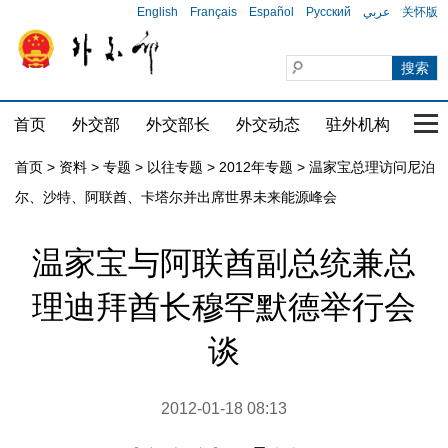
English
Français
Español
Русский
عربي
关怀版
首页
外交部
外交部长
外交动态
驻外机构
国家
首页
>
资料
>
专题
>
以往专题
>
2012年专题
>
温家宝总理访问尼泊
尔、沙特、阿联酋、卡塔尔并出席世界未来能源峰会
温家宝与阿联酋副总统兼总
理迪拜酋长穆罕默德举行会
谈
2012-01-18 08:13