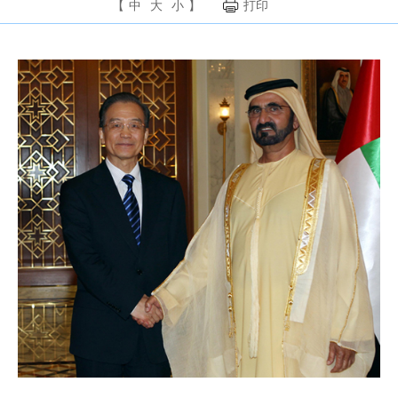
【
中
大
小
】
打印