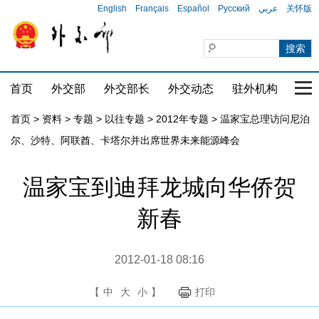
English
Français
Español
Русский
عربي
关怀版
首页
外交部
外交部长
外交动态
驻外机构
国家
首页
>
资料
>
专题
>
以往专题
>
2012年专题
>
温家宝总理访问尼泊
尔、沙特、阿联酋、卡塔尔并出席世界未来能源峰会
温家宝到迪拜龙城向华侨贺
新春
2012-01-18 08:16
【
中
大
小
】
打印