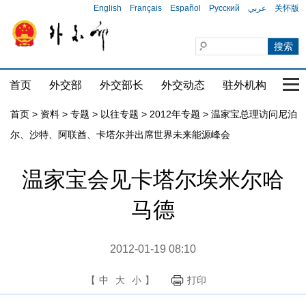
English
Français
Español
Русский
عربي
关怀版
首页
外交部
外交部长
外交动态
驻外机构
国家
首页
>
资料
>
专题
>
以往专题
>
2012年专题
>
温家宝总理访问尼泊
尔、沙特、阿联酋、卡塔尔并出席世界未来能源峰会
温家宝会见卡塔尔埃米尔哈
马德
2012-01-19 08:10
【
中
大
小
】
打印