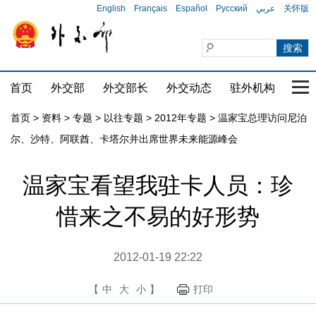
English
Français
Español
Русский
عربي
关怀版
首页
外交部
外交部长
外交动态
驻外机构
国家
首页
>
资料
>
专题
>
以往专题
>
2012年专题
>
温家宝总理访问尼泊
尔、沙特、阿联酋、卡塔尔并出席世界未来能源峰会
温家宝看望我驻卡人员：珍
惜来之不易的好形势
2012-01-19 22:22
【
中
大
小
】
打印