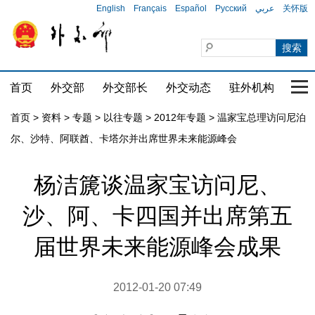
English
Français
Español
Русский
عربي
关怀版
首页
外交部
外交部长
外交动态
驻外机构
国家
首页
>
资料
>
专题
>
以往专题
>
2012年专题
>
温家宝总理访问尼泊
尔、沙特、阿联酋、卡塔尔并出席世界未来能源峰会
杨洁篪谈温家宝访问尼、
沙、阿、卡四国并出席第五
届世界未来能源峰会成果
2012-01-20 07:49