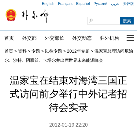
English
Français
Español
Русский
عربي
关怀版
首页
外交部
外交部长
外交动态
驻外机构
国家
首页
>
资料
>
专题
>
以往专题
>
2012年专题
>
温家宝总理访问尼泊
尔、沙特、阿联酋、卡塔尔并出席世界未来能源峰会
温家宝在结束对海湾三国正
式访问前夕举行中外记者招
待会实录
2012-01-19 22:20