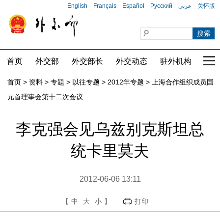
English
Français
Español
Русский
عربي
关怀版
首页
外交部
外交部长
外交动态
驻外机构
国家
首页
>
资料
>
专题
>
以往专题
>
2012年专题
>
上海合作组织成员国
元首理事会第十二次会议
李克强会见乌兹别克斯坦总
统卡里莫夫
2012-06-06 13:11
【
中
大
小
】
打印