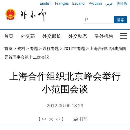
English
Français
Español
Русский
عربي
关怀版
首页
外交部
外交部长
外交动态
驻外机构
国家
首页
>
资料
>
专题
>
以往专题
>
2012年专题
>
上海合作组织成员国
元首理事会第十二次会议
上海合作组织北京峰会举行
小范围会谈
2012-06-06 18:29
【
中
大
小
】
打印