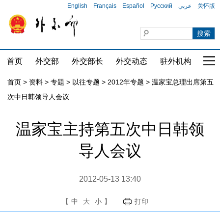
English
Français
Español
Русский
عربي
关怀版
首页
外交部
外交部长
外交动态
驻外机构
国家
首页
>
资料
>
专题
>
以往专题
>
2012年专题
>
温家宝总理出席第五
次中日韩领导人会议
温家宝主持第五次中日韩领
导人会议
2012-05-13 13:40
【
中
大
小
】
打印