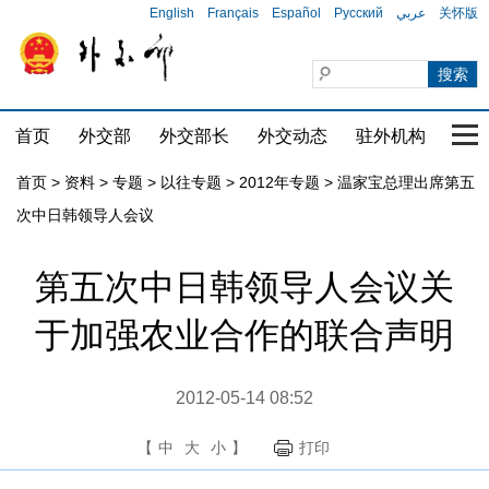
English
Français
Español
Русский
عربي
关怀版
首页
外交部
外交部长
外交动态
驻外机构
国家
首页
>
资料
>
专题
>
以往专题
>
2012年专题
>
温家宝总理出席第五
次中日韩领导人会议
第五次中日韩领导人会议关
于加强农业合作的联合声明
2012-05-14 08:52
【
中
大
小
】
打印