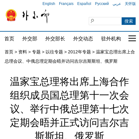
English
Français
Español
Русский
عربي
关怀版
首页
外交部
外交部长
外交动态
驻外机构
国家
首页
>
资料
>
专题
>
以往专题
>
2012年专题
>
温家宝总理出席上合
总理会议、中俄总理定期会晤并访问吉尔吉斯斯坦、俄罗斯
温家宝总理将出席上海合作
组织成员国总理第十一次会
议、举行中俄总理第十七次
定期会晤并正式访问吉尔吉
斯斯坦、俄罗斯