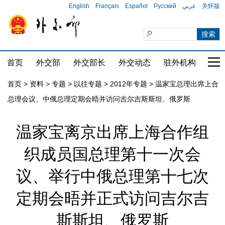
English
Français
Español
Русский
عربي
关怀版
首页
外交部
外交部长
外交动态
驻外机构
国家
首页
>
资料
>
专题
>
以往专题
>
2012年专题
>
温家宝总理出席上合
总理会议、中俄总理定期会晤并访问吉尔吉斯斯坦、俄罗斯
温家宝离京出席上海合作组
织成员国总理第十一次会
议、举行中俄总理第十七次
定期会晤并正式访问吉尔吉
斯斯坦、俄罗斯