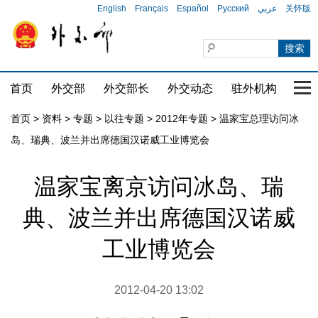
English
Français
Español
Русский
عربي
关怀版
首页
外交部
外交部长
外交动态
驻外机构
国家
首页
>
资料
>
专题
>
以往专题
>
2012年专题
>
温家宝总理访问冰
岛、瑞典、波兰并出席德国汉诺威工业博览会
温家宝离京访问冰岛、瑞
典、波兰并出席德国汉诺威
工业博览会
2012-04-20 13:02