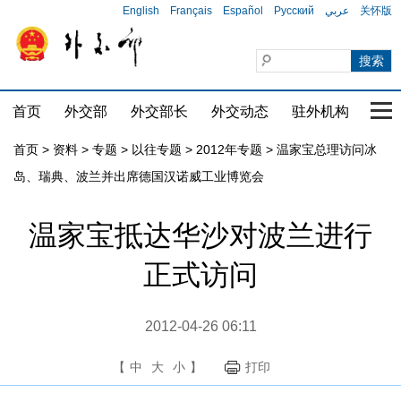
English
Français
Español
Русский
عربي
关怀版
首页
外交部
外交部长
外交动态
驻外机构
国家
首页
>
资料
>
专题
>
以往专题
>
2012年专题
>
温家宝总理访问冰
岛、瑞典、波兰并出席德国汉诺威工业博览会
温家宝抵达华沙对波兰进行
正式访问
2012-04-26 06:11
【
中
大
小
】
打印