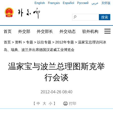
English
Français
Español
Русский
عربي
关怀版
首页
外交部
外交部长
外交动态
驻外机构
国家
首页
>
资料
>
专题
>
以往专题
>
2012年专题
>
温家宝总理访问冰
岛、瑞典、波兰并出席德国汉诺威工业博览会
温家宝与波兰总理图斯克举
行会谈
2012-04-26 08:40
【
中
大
小
】
打印