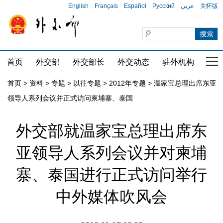
English
Français
Español
Русский
عربي
关怀版
首页
外交部
外交部长
外交动态
驻外机构
国家
首页
>
资料
>
专题
>
以往专题
>
2012年专题
>
温家宝总理出席东亚
领导人系列会议并正式访问柬埔寨、泰国
外交部就温家宝总理出席东
亚领导人系列会议并对柬埔
寨、泰国进行正式访问举行
中外媒体吹风会