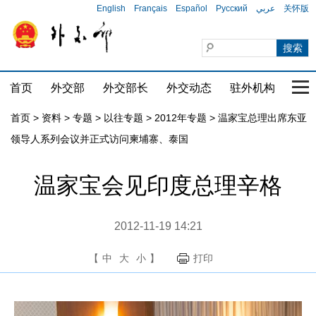
English
Français
Español
Русский
عربي
关怀版
首页
外交部
外交部长
外交动态
驻外机构
国家
首页
>
资料
>
专题
>
以往专题
>
2012年专题
>
温家宝总理出席东亚
领导人系列会议并正式访问柬埔寨、泰国
温家宝会见印度总理辛格
2012-11-19 14:21
【
中
大
小
】
打印