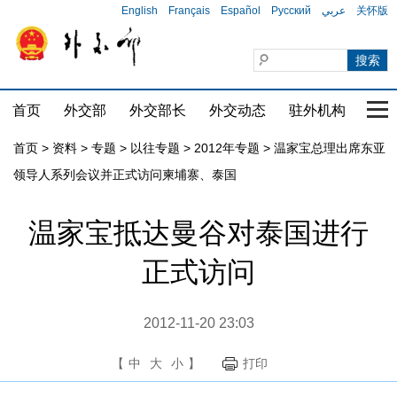
English
Français
Español
Русский
عربي
关怀版
首页
外交部
外交部长
外交动态
驻外机构
国家
首页
>
资料
>
专题
>
以往专题
>
2012年专题
>
温家宝总理出席东亚
领导人系列会议并正式访问柬埔寨、泰国
温家宝抵达曼谷对泰国进行
正式访问
2012-11-20 23:03
【
中
大
小
】
打印