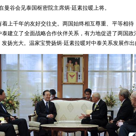
宝在曼谷会见泰国枢密院主席炳·廷素拉暖上将。
上千年的友好交往史。两国始终相互尊重、平等相待，
中泰建立了全面战略合作伙伴关系，有力地促进了两国政
，发扬光大。温家宝赞扬炳·廷素拉暖对中泰关系发展作出