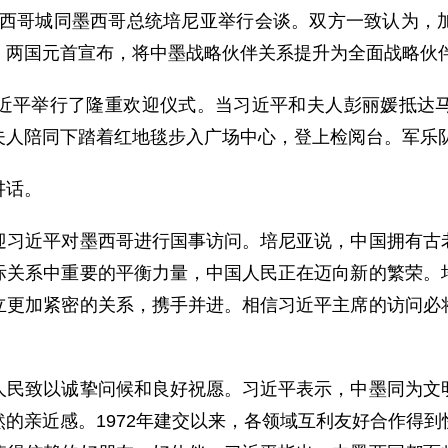
墨西哥城同墨西哥总统培尼亚举行会谈。双方一致认为，
。两国元首宣布，将中墨战略伙伴关系提升为全面战略伙
平举行了隆重欢迎仪式。当习近平和夫人彭丽媛抵达马
夫人陪同下踏着红地毯步入广场中心，登上检阅台。军乐队
讲话。
近平对墨西哥进行国事访问。培尼亚说，中国拥有古老
际关系中重要的平衡力量，中国人民正在迈向新的繁荣。
立更加紧密的关系，携手并进。相信习近平主席的访问必
致以诚挚问候和良好祝愿。习近平表示，中墨同为文明
的亲近感。1972年建交以来，各领域互利友好合作得