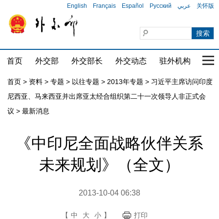
English
Français
Español
Русский
عربي
关怀版
首页
外交部
外交部长
外交动态
驻外机构
国家
首页
>
资料
>
专题
>
以往专题
>
2013年专题
>
习近平主席访问印度
尼西亚、马来西亚并出席亚太经合组织第二十一次领导人非正式会
议
>
最新消息
《中印尼全面战略伙伴关系
未来规划》（全文）
2013-10-04 06:38
【
中
大
小
】
打印