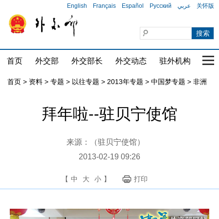
English
Français
Español
Русский
عربي
关怀版
首页
外交部
外交部长
外交动态
驻外机构
国家
首页
>
资料
>
专题
>
以往专题
>
2013年专题
>
中国梦专题
>
非洲
拜年啦--驻贝宁使馆
来源：（驻贝宁使馆）
2013-02-19 09:26
【
中
大
小
】
打印