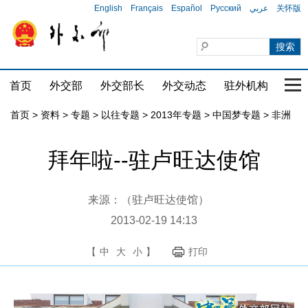
English
Français
Español
Русский
عربي
关怀版
首页
外交部
外交部长
外交动态
驻外机构
国家
首页
>
资料
>
专题
>
以往专题
>
2013年专题
>
中国梦专题
>
非洲
拜年啦--驻卢旺达使馆
来源：（驻卢旺达使馆）
2013-02-19 14:13
【
中
大
小
】
打印