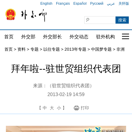
English
Français
Español
Русский
عربي
关怀版
首页
外交部
外交部长
外交动态
驻外机构
国家
首页
>
资料
>
专题
>
以往专题
>
2013年专题
>
中国梦专题
>
非洲
拜年啦--驻世贸组织代表团
来源：（驻世贸组织代表团）
2013-02-19 14:59
【
中
大
小
】
打印