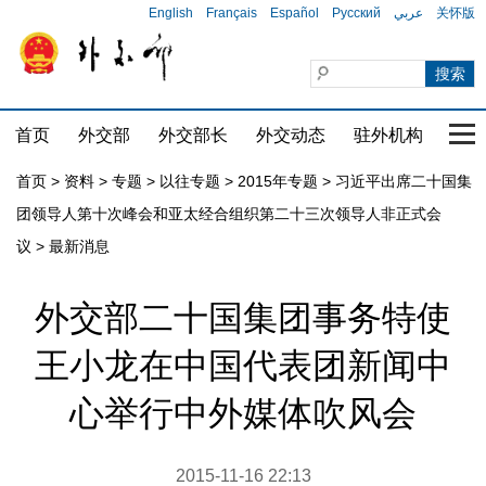
English
Français
Español
Русский
عربي
关怀版
首页
外交部
外交部长
外交动态
驻外机构
国家
首页
>
资料
>
专题
>
以往专题
>
2015年专题
>
习近平出席二十国集
团领导人第十次峰会和亚太经合组织第二十三次领导人非正式会
议
>
最新消息
外交部二十国集团事务特使
王小龙在中国代表团新闻中
心举行中外媒体吹风会
2015-11-16 22:13