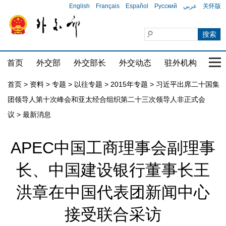
English
Français
Español
Русский
عربي
关怀版
首页
外交部
外交部长
外交动态
驻外机构
国家
首页
>
资料
>
专题
>
以往专题
>
2015年专题
>
习近平出席二十国集
团领导人第十次峰会和亚太经合组织第二十三次领导人非正式会
议
>
最新消息
APEC中国工商理事会副理事
长、中国建设银行董事长王
洪章在中国代表团新闻中心
接受联合采访