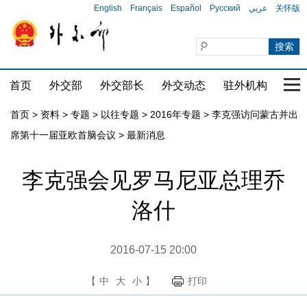
English
Français
Español
Русский
عربي
关怀版
首页
外交部
外交部长
外交动态
驻外机构
国家
首页
>
资料
>
专题
>
以往专题
>
2016年专题
>
李克强访问蒙古并出
席第十一届亚欧首脑会议
>
最新消息
李克强会见罗马尼亚总理乔
洛什
2016-07-15 20:00
【
中
大
小
】
打印