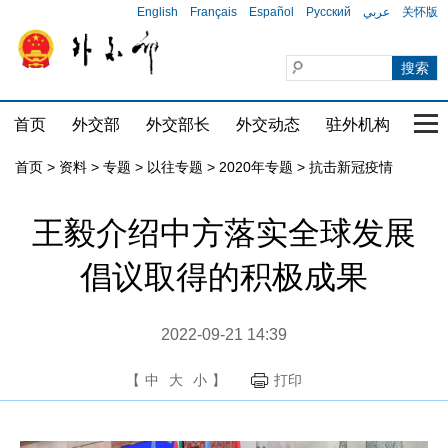
English
Français
Español
Русский
عربي
关怀版
首页
外交部
外交部长
外交动态
驻外机构
国家
首页
>
资料
>
专题
>
以往专题
>
2020年专题
>
抗击新冠疫情
王毅介绍中方落实全球发展
倡议取得的积极成果
2022-09-21 14:39
【
中
大
小
】
打印