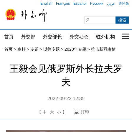
English
Français
Español
Русский
عربي
关怀版
首页
外交部
外交部长
外交动态
驻外机构
国家
首页
>
资料
>
专题
>
以往专题
>
2020年专题
>
抗击新冠疫情
王毅会见俄罗斯外长拉夫罗
夫
2022-09-22 12:35
【
中
大
小
】
打印