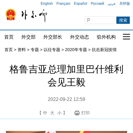
English
Français
Español
Русский
عربي
关怀版
首页
外交部
外交部长
外交动态
驻外机构
国家
首页
>
资料
>
专题
>
以往专题
>
2020年专题
>
抗击新冠疫情
格鲁吉亚总理加里巴什维利
会见王毅
2022-09-22 12:59
【
中
大
小
】
打印