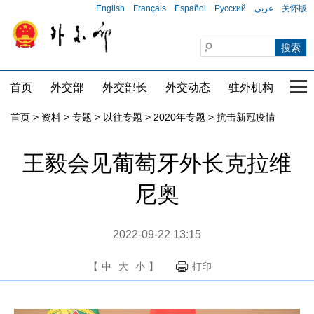
English
Français
Español
Русский
عربي
关怀版
首页
外交部
外交部长
外交动态
驻外机构
国家
首页
>
资料
>
专题
>
以往专题
>
2020年专题
>
抗击新冠疫情
王毅会见葡萄牙外长克拉维
尼奥
2022-09-22 13:15
【
中
大
小
】
打印